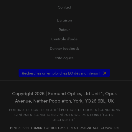
Contact
Livraison
Retour
Centrale d’aide
Donner feedback
catalogues
Recherchez un emploi chez EO dès maintenant
Copyright
2026
| Edmund Optics, Ltd Unit 1, Opus
Avenue, Nether Poppleton, York, YO26 6BL, UK
POLITIQUE DE CONFIDENTIALITÉ
|
POLITIQUE DE COOKIES
|
CONDITIONS
GÉNÈRALES
|
CONDITIONS GÉNÈRALES B2C
|
MENTIONS LÉGALES
|
ACCESSIBILITÉ
L'ENTREPRISE EDMUND OPTICS GMBH EN ALLEMAGNE AGIT COMME UN