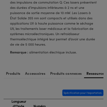
®
s Optiques Lightpath
des impulsions de commutation Q. Ces lasers présentent
iques pour Caméras
des durées d’impulsions inférieures à 2 ns et une
Rélai ou Coupleurs
ion Labs™
puissance de sortie moyenne de 10 mW. Les Lasers à
nalogiques
État Solide 355 nm sont compacts et utilisés dans des
es de Poche ou à Mesure Directe
applications UV à haute puissance comme le séchage
ireWire
UV, les traitements laser médicaux et la fabrication de
rs
systèmes microélectroniques. Un refroidisseur
d'Imagerie
thermoélectrique intégré leur permet d’avoir une durée
roduits : Microscopie
ics
de vie de 5 000 heures.
produits : Caméras
Remarque :
alimentation électrique incluse.
n Gratings™
Produits
Accessoires
Produits connexes
Ressources
ax
s Optiques de SCHOTT
Spécification pour l'exportation.
Longueur
d'Onde
Numéro
Innovations