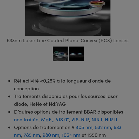
s Optiques
s de Faisceaux Laser
es Optomécaniques
Réfléchissants
ies quantiques
llumination
roduits : Laboratoire et
in de Série: Mires
certifiés: Test et Détection
n Cinématographique et
asler
s Optiques Actifs
bo
n
hie Avancée
s Optiques de SCHOTT
pour Microscopie Laser
produits : Optomécanique
 TECHSPEC® de Microscopie
MR
n de Série: Test et Détection
certifiés : Laboratoire ou
DS Imaging
roduits : Test et Détection
aser
n
s pour Objectifs d’Imagerie
nfrarouges (IR)
 Isolateurs
e Microscopie
 matériaux au laser
in de Série: Laboratoire ou
UCID Vision Labs
n
633nm Laser Line Coated Plano-Convex (PCX) Lenses
iques
s Laser
 pour la Microscopie
aphie par cohérence optique
ner
®
xelink
roduits : Laboratoire et
aser
ser
de Microscope
n
AI
ltrarapides
Optiques Laser
 Microscopie
3D
Réflectivité <0,25% à la longueur d’onde de
s Optiques Traités par
d'Imagerie Modulaires Zoom
ng Development Systems
conception
ion Ionique
ameras
Traitements disponibles pour les sources laser
 la Microscopie
hoto-Optical
diode, HeNe et Nd:YAG
ptiques Diffractifs (DOE)
méras
D’autres options de traitement BBAR disponibles :
ou Micromètres
non traitée
,
MgF
,
VIS 0°
,
VIS-NIR
,
NIR I
,
NIR II
produits: Optiques
 Cameras
2
Options de traitement en V
405 nm
,
532 nm
,
633
s de Microscopie
nm
,
785 nm
,
980 nm
,
1064 nm
et 1550 nm
es et Composants