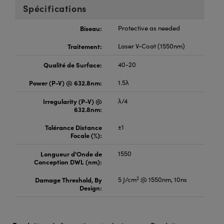
Spécifications
Biseau:
Protective as needed
Traitement:
Laser V-Coat (1550nm)
Qualité de Surface:
40-20
Power (P-V) @ 632.8nm:
1.5λ
Irregularity (P-V) @
λ/4
632.8nm:
Tolérance Distance
±1
Focale (%):
Longueur d'Onde de
1550
Conception DWL (nm):
2
Damage Threshold, By
5 J/cm
@ 1550nm, 10ns
Design: