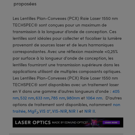
®
s Optiques Lightpath
iques pour Caméras
proposées
Rélai ou Coupleurs
ion Labs™
nalogiques
Les Lentilles Plan-Convexes (PCX) Raie Laser 1550 nm
TECHSPEC® sont conçues pour un maximum de
es de Poche ou à Mesure Directe
ireWire
transmission à la longueur d’onde de conception. Ces
lentilles sont idéales pour collecter et focaliser la lumière
rs
d'Imagerie
provenant de sources laser et de leurs harmoniques
correspondantes. Avec une réflexion maximale <0,25%
roduits : Microscopie
ics
produits : Caméras
par surface à la longueur d'onde de conception, les
lentilles fourniront une transmission supérieure dans les
applications utilisant de multiples composants optiques.
Les Lentilles Plan-Convexes (PCX) Raie Laser 1550 nm
n Gratings™
TECHSPEC® sont disponibles avec un traitement laser
en V dans une gamme d'autres longueurs d'onde :
405
ax
nm
,
532 nm
,
633 nm
,
785 nm
,
980nm
et
1064 nm
. D'autres
options de traitement sont disponibles, notamment
non
s Optiques de SCHOTT
traitée
,
MgF
,
VIS 0°
,
VIS-NIR
,
NIR I
et
NIR II
.
2
Innovations