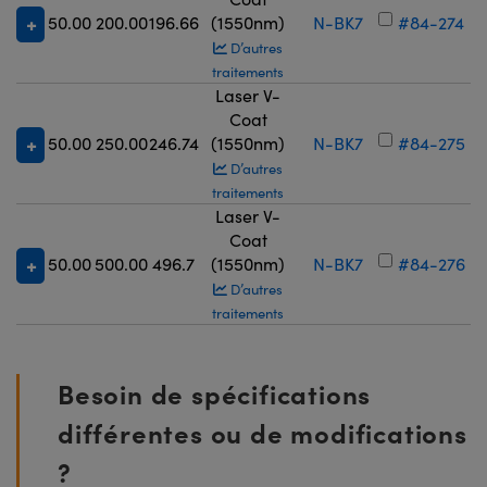
50.00
200.00
196.66
(1550nm)
N-BK7
#84-274
D’autres
traitements
Laser V-
Coat
50.00
250.00
246.74
(1550nm)
N-BK7
#84-275
D’autres
traitements
Laser V-
Coat
50.00
500.00
496.7
(1550nm)
N-BK7
#84-276
D’autres
traitements
Besoin de spécifications
différentes ou de modifications
?