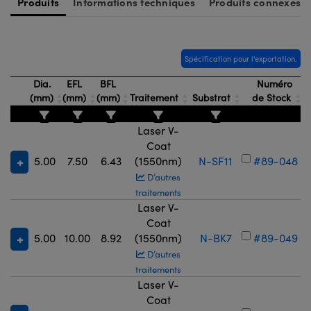
Produits
Informations techniques
Produits connexes
Spécification pour l'exportation.
Dia.
EFL
BFL
Numéro
(mm)
(mm)
(mm)
Traitement
Substrat
de Stock
Laser V-
Coat
5.00
7.50
6.43
(1550nm)
N-SF11
#89-048
D’autres
traitements
Laser V-
Coat
5.00
10.00
8.92
(1550nm)
N-BK7
#89-049
D’autres
traitements
Laser V-
Coat