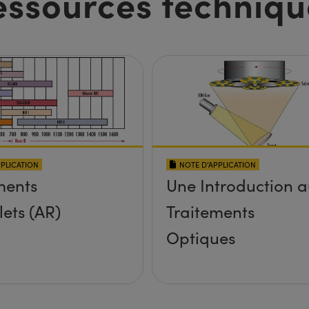
essources techniqu
PPLICATION
NOTE D’APPLICATION
ments
Une Introduction 
lets (AR)
Traitements
Optiques