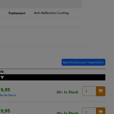
Traitement:
Anti-Reflection Coating
Spécification pour l'exportation.
rix
9,95
20+ In Stock
e de Devis
9,95
20+ In Stock