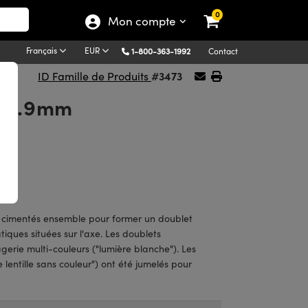
0
Mon compte
Français
EUR
1-800-363-1992
Contact
#3473
ID Famille de Produits
 24.9mm
e
ock
 cimentés ensemble pour former un doublet
iques situées sur l'axe. Les doublets
agerie multi-couleurs ("lumière blanche"). Les
entille sans couleur") ont été jumelés pour