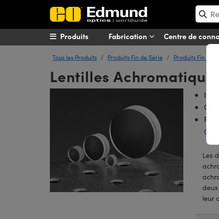
Produits
Fabrication
Centre de conn
Tous les Produits
Produits Fin de Série
Produits Fin de S
Lentilles Achromatique
Idéa
Quan
Pour
Gran
Les 
achro
achro
deux 
leur 