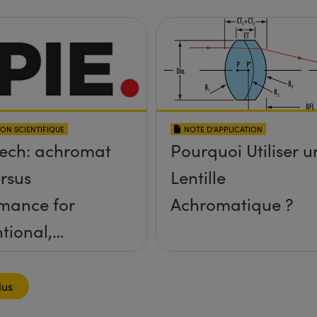
ION SCIENTIFIQUE
NOTE D’APPLICATION
ech: achromat
Pourquoi Utiliser u
ersus
Lentille
mance for
Achromatique ?
tional,
ctive, and GRIN
nents
lus