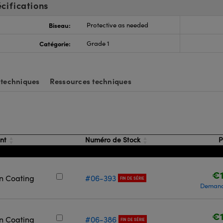
cifications
Biseau:
Protective as needed
Catégorie:
Grade 1
 techniques
Ressources techniques
ent
Numéro de Stock
P
€1
on Coating
#06-393
FIN DE SÉRIE
Demand
€1
on Coating
#06-386
FIN DE SÉRIE