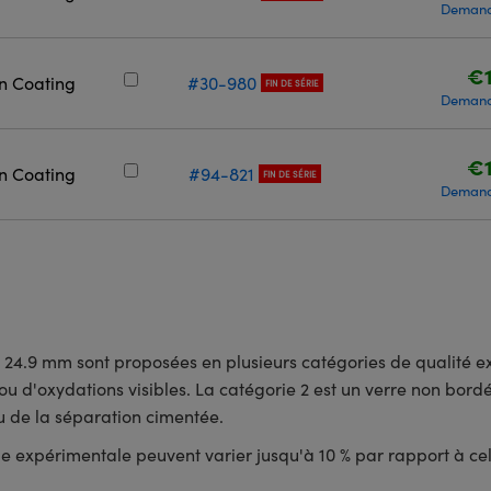
Demand
€1
on Coating
#30-980
FIN DE SÉRIE
Demand
€1
on Coating
#94-821
FIN DE SÉRIE
Demand
 24.9 mm sont proposées en plusieurs catégories de qualité ex
u d'oxydations visibles. La catégorie 2 est un verre non bordé
au de la séparation cimentée.
e expérimentale peuvent varier jusqu'à 10 % par rapport à cell