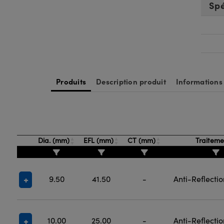
Spé
Produits
Description produit
Informations
Dia. (mm)
EFL (mm)
CT (mm)
Traitem
9.50
41.50
-
Anti-Reflecti
10.00
25.00
-
Anti-Reflecti