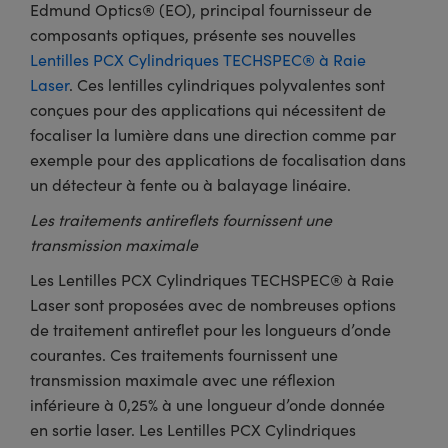
®
s Optiques Lightpath
Edmund Optics® (EO), principal fournisseur de
iques pour Caméras
composants optiques, présente ses nouvelles
Rélai ou Coupleurs
ion Labs™
nalogiques
Lentilles PCX Cylindriques TECHSPEC® à Raie
Laser
. Ces lentilles cylindriques polyvalentes sont
es de Poche ou à Mesure Directe
ireWire
conçues pour des applications qui nécessitent de
focaliser la lumière dans une direction comme par
rs
d'Imagerie
exemple pour des applications de focalisation dans
roduits : Microscopie
ics
un détecteur à fente ou à balayage linéaire.
produits : Caméras
Les traitements antireflets fournissent une
transmission maximale
n Gratings™
Les Lentilles PCX Cylindriques TECHSPEC® à Raie
Laser sont proposées avec de nombreuses options
ax
de traitement antireflet pour les longueurs d’onde
courantes. Ces traitements fournissent une
s Optiques de SCHOTT
transmission maximale avec une réflexion
inférieure à 0,25% à une longueur d’onde donnée
en sortie laser. Les Lentilles PCX Cylindriques
Innovations