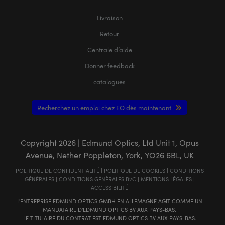
Livraison
Retour
Centrale d’aide
Donner feedback
catalogues
Recherchez un emploi chez EO dès maintenant
Copyright
2026
| Edmund Optics, Ltd Unit 1, Opus
Avenue, Nether Poppleton, York, YO26 6BL, UK
POLITIQUE DE CONFIDENTIALITÉ
|
POLITIQUE DE COOKIES
|
CONDITIONS
GÉNÈRALES
|
CONDITIONS GÉNÈRALES B2C
|
MENTIONS LÉGALES
|
ACCESSIBILITÉ
L'ENTREPRISE EDMUND OPTICS GMBH EN ALLEMAGNE AGIT COMME UN
MANDATAIRE D'EDMUND OPTICS BV AUX PAYS-BAS.
LE TITULAIRE DU CONTRAT EST EDMUND OPTICS BV AUX PAYS-BAS.