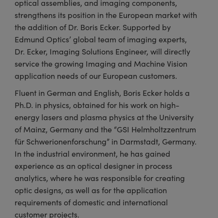
optical assemblies, and imaging components,
®
s Optiques Lightpath
iques pour Caméras
strengthens its position in the European market with
Rélai ou Coupleurs
ion Labs™
nalogiques
the addition of Dr. Boris Ecker. Supported by
Edmund Optics’ global team of imaging experts,
es de Poche ou à Mesure Directe
ireWire
Dr. Ecker, Imaging Solutions Engineer, will directly
service the growing Imaging and Machine Vision
rs
d'Imagerie
application needs of our European customers.
roduits : Microscopie
ics
produits : Caméras
Fluent in German and English, Boris Ecker holds a
Ph.D. in physics, obtained for his work on high-
energy lasers and plasma physics at the University
of Mainz, Germany and the “GSI Helmholtzzentrum
n Gratings™
für Schwerionenforschung” in Darmstadt, Germany.
ax
In the industrial environment, he has gained
experience as an optical designer in process
s Optiques de SCHOTT
analytics, where he was responsible for creating
optic designs, as well as for the application
requirements of domestic and international
customer projects.
Innovations