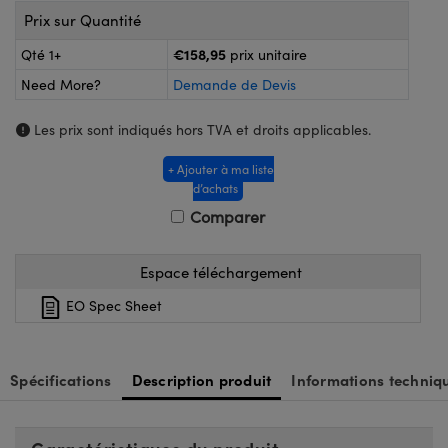
®
s Optiques Lightpath
Prix sur Quantité
nalogiques
Rélai ou Coupleurs
on Labs™
€158,95
Qté 1+
prix unitaire
ireWire
Need More?
Demande de Devis
s de Poche ou à Mesure Directe
'Imagerie
Les prix sont indiqués hors TVA et droits applicables.
rs
roduits : Caméras
+ Ajouter à ma liste
roduits : Microscopie
ics
d’achats
Comparer
n Gratings™
Espace téléchargement
EO Spec Sheet
ax
s Optiques de SCHOTT
Spécifications
Description produit
Informations techniq
Innovations