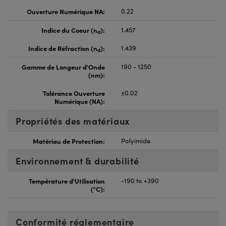
Ouverture Numérique NA:
0.22
Indice du Coeur (n
):
1.457
d
Indice de Réfraction (n
):
1.439
d
Gamme de Longeur d'Onde
190 - 1250
(nm):
Tolérance Ouverture
±0.02
Numérique (NA):
Propriétés des matériaux
Matériau de Protection:
Polyimide
Environnement & durabilité
Température d'Utilisation
-190 to +390
(°C):
Conformité réglementaire