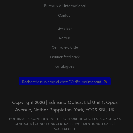
Bureaux à l’international
Contact
Livraison
Retour
Centrale d’aide
Donner feedback
catalogues
Recherchez un emploi chez EO dès maintenant
Copyright
2026
| Edmund Optics, Ltd Unit 1, Opus
Avenue, Nether Poppleton, York, YO26 6BL, UK
POLITIQUE DE CONFIDENTIALITÉ
|
POLITIQUE DE COOKIES
|
CONDITIONS
GÉNÈRALES
|
CONDITIONS GÉNÈRALES B2C
|
MENTIONS LÉGALES
|
ACCESSIBILITÉ