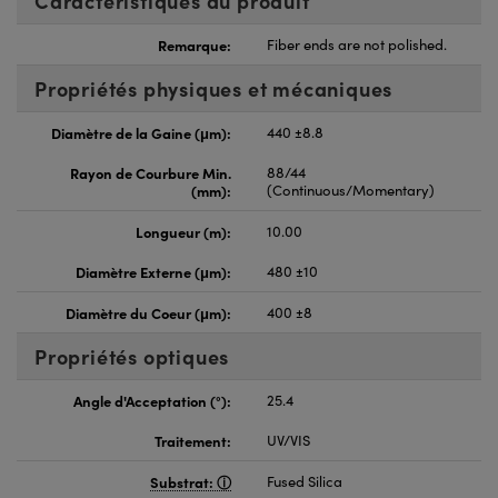
Caractéristiques du produit
Remarque:
Fiber ends are not polished.
Propriétés physiques et mécaniques
Diamètre de la Gaine (μm):
440 ±8.8
Rayon de Courbure Min.
88/44
(mm):
(Continuous/Momentary)
Longueur (m):
10.00
Diamètre Externe (μm):
480 ±10
Diamètre du Coeur (μm):
400 ±8
Propriétés optiques
Angle d'Acceptation (°):
25.4
Traitement:
UV/VIS
Substrat:
Fused Silica