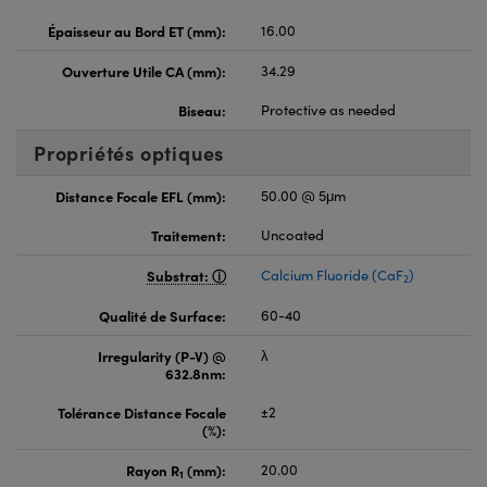
Épaisseur au Bord ET (mm):
16.00
Ouverture Utile CA (mm):
34.29
Biseau:
Protective as needed
Propriétés optiques
Distance Focale EFL (mm):
50.00 @ 5μm
Traitement:
Uncoated
Substrat:
Calcium Fluoride (CaF
)
2
Qualité de Surface:
60-40
Irregularity (P-V) @
λ
632.8nm:
Tolérance Distance Focale
±2
(%):
Rayon R
(mm):
20.00
1