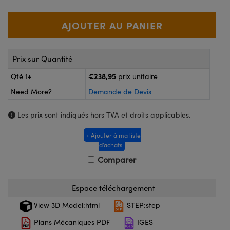
®
ptiques Lightpath
ogiques
ai ou Coupleurs
 Labs™
Wire
e Poche ou à Mesure Directe
Prix sur Quantité
agerie
€238,95
Qté 1+
prix unitaire
duits : Caméras
Need More?
Demande de Devis
uits : Microscopie
Les prix sont indiqués hors TVA et droits applicables.
+ Ajouter à ma liste
ratings™
d’achats
Comparer
ptiques de SCHOTT
Espace téléchargement
View 3D Model:html
STEP:step
Plans Mécaniques PDF
IGES
ovations