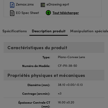
Zemax:zmx
eDrawing:eprt
Tout télécharger
EO Spec Sheet
Spécifications
Description produit
Manipulation spécial
Caractéristiques du produit
Type:
Plano-Convex Lens
Numéro de Modèle:
CF-PX-38-50
Propriétés physiques et mécaniques
Diamètre (mm):
38.10 +0.00/-0.13
Centrage (arcmin):
<3
Épaisseur Centrale CT
16.00 ±0.20
(mm):