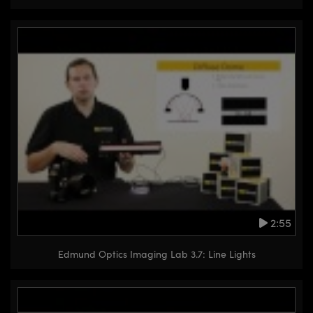
two different ones can be used
depending on the size of the
object and what needs to be
seen. We are going to see later
how something like this that is
very long could be used on a
curved surface and not
something that is flat and get
decent illumination, depending on
the type of camera we can use.
That is going to be in some of the
2:55
more advanced topics that we
cover, structured illumination. But
Edmund Optics Imaging Lab 3.7: Line Lights
for right now, directional
illumination can be very very
effective again for flat, matte