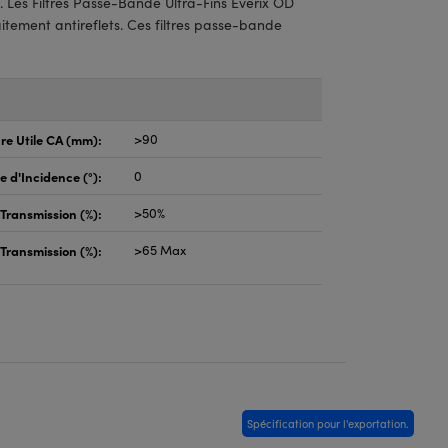
. Les Filtres Passe-Bande Ultra-Fins Everix OD
itement antireflets. Ces filtres passe-bande
re Utile CA (mm):
>90
e d'Incidence (°):
0
Transmission (%):
>50%
Transmission (%):
>65 Max
Spécification pour l'exportation.