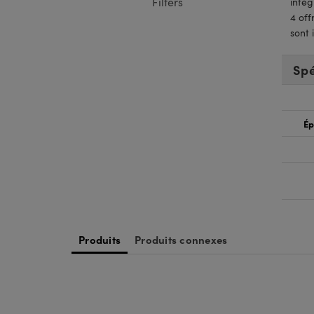
Filters
intég
4 off
sont 
Spé
Ép
Produits
Produits connexes