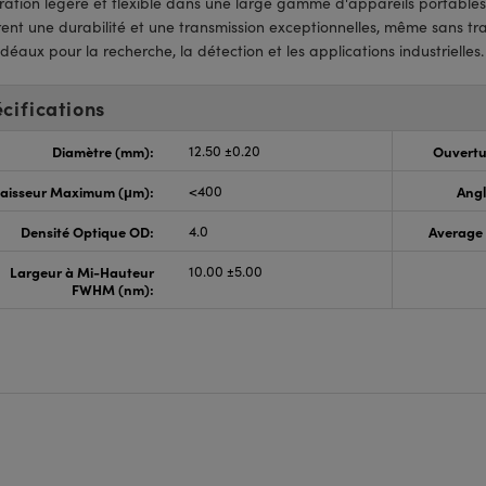
ration légère et flexible dans une large gamme d'appareils portables
rent une durabilité et une transmission exceptionnelles, même sans tra
idéaux pour la recherche, la détection et les applications industrielles.
cifications
Diamètre (mm):
12.50 ±0.20
Ouvertu
aisseur Maximum (μm):
<400
Angl
Densité Optique OD:
4.0
Average 
Largeur à Mi-Hauteur
10.00 ±5.00
FWHM (nm):