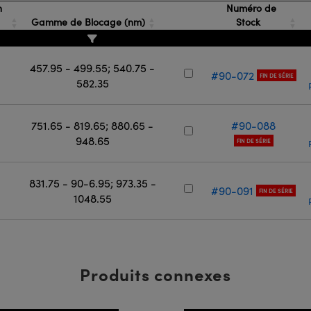
n
Numéro de
Gamme de Blocage (nm)
Stock
457.95 - 499.55; 540.75 -
#90-072
FIN DE SÉRIE
582.35
751.65 - 819.65; 880.65 -
#90-088
948.65
FIN DE SÉRIE
831.75 - 90-6.95; 973.35 -
#90-091
FIN DE SÉRIE
1048.55
Produits connexes