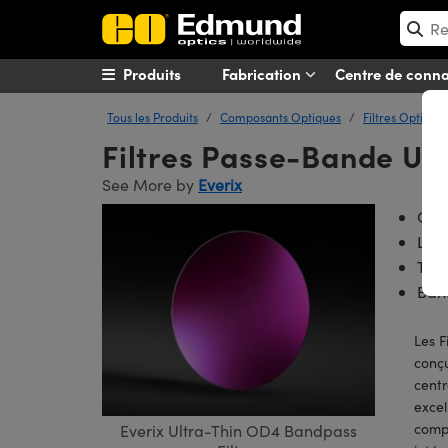
Produits
Fabrication
Centre de conn
Tous les Produits
Composants Optiques
Filtres Optique
Filtres Passe-Bande Ult
See More by
Everix
Conc
Long
Tra
Band
Les F
conçu
centr
excel
compr
Everix Ultra-Thin OD4 Bandpass