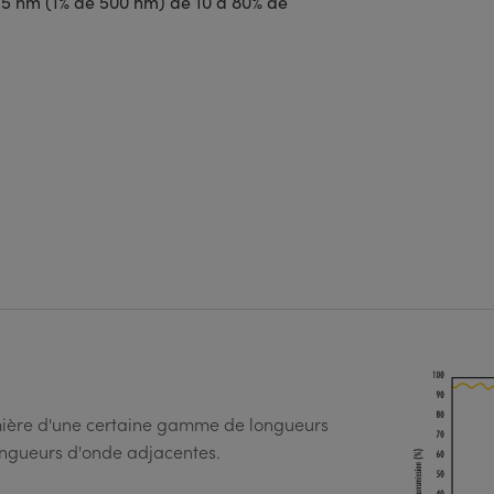
 5 nm (1% de 500 nm) de 10 à 80% de
umière d'une certaine gamme de longueurs
longueurs d'onde adjacentes.