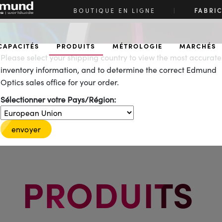
BOUTIQUE EN LIGNE
|
FABRI
CAPACITÉS
PRODUITS
MÉTROLOGIE
MARCHÉS
Please select your shipping country to view the most accurate
inventory information, and to determine the correct Edmund
Optics sales office for your order.
Sélectionner votre Pays/Région:
envoyer
PRODUITS