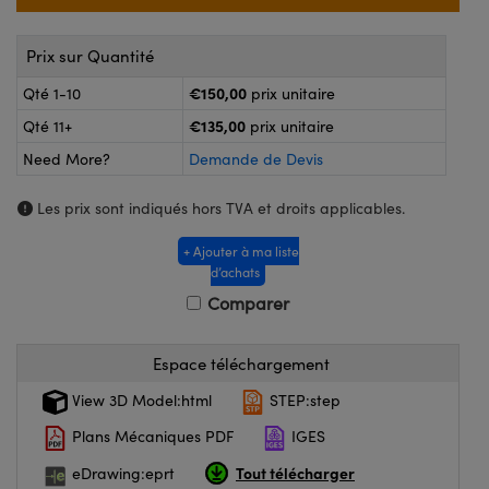
®
s Optiques Lightpath
iques pour Caméras
Prix sur Quantité
Rélai ou Coupleurs
ion Labs™
nalogiques
€150,00
Qté 1-10
prix unitaire
es de Poche ou à Mesure Directe
ireWire
€135,00
Qté 11+
prix unitaire
rs
d'Imagerie
Need More?
Demande de Devis
roduits : Microscopie
ics
produits : Caméras
Les prix sont indiqués hors TVA et droits applicables.
+ Ajouter à ma liste
d’achats
n Gratings™
Comparer
ax
Espace téléchargement
s Optiques de SCHOTT
View 3D Model:html
STEP:step
Plans Mécaniques PDF
IGES
Tout télécharger
eDrawing:eprt
Innovations