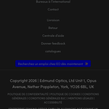
Bureaux à l’international
Contact
Livraison
Retour
Centrale d’aide
Donner feedback
catalogues
Recherchez un emploi chez EO dès maintenant
Copyright
2026
| Edmund Optics, Ltd Unit 1, Opus
Avenue, Nether Poppleton, York, YO26 6BL, UK
POLITIQUE DE CONFIDENTIALITÉ
|
POLITIQUE DE COOKIES
|
CONDITIONS
GÉNÈRALES
|
CONDITIONS GÉNÈRALES B2C
|
MENTIONS LÉGALES
|
ACCESSIBILITÉ
L'ENTREPRISE EDMUND OPTICS GMBH EN ALLEMAGNE AGIT COMME UN