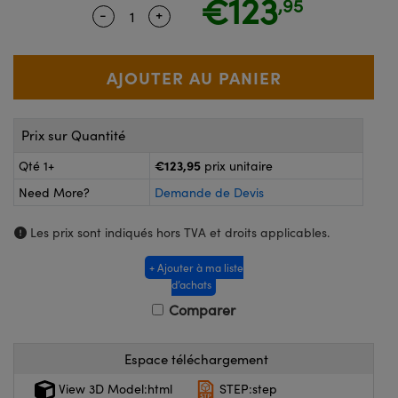
€123
,95
®
ptiques Lightpath
-
+
Quantity Selector
Use the plus and minus buttons to adj
ogiques
ai ou Coupleurs
 Labs™
Wire
e Poche ou à Mesure Directe
agerie
Prix sur Quantité
duits : Caméras
uits : Microscopie
€123,95
Qté 1+
prix unitaire
Need More?
Demande de Devis
Les prix sont indiqués hors TVA et droits applicables.
ratings™
+ Ajouter à ma liste
d’achats
Comparer
ptiques de SCHOTT
Espace téléchargement
View 3D Model:html
STEP:step
ovations