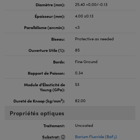
Diamètre (mm):
25.40 +0.00/-0.13
Épaisseur (mm):
4.00 ±0.13
Parallélisme (arcmin):
<3
Biseau:
Protective as needed
Ouverture Utile (%):
85
Bords:
Fine Ground
Rapport de Poisson:
0.34
Module d'Élasticité de
53
Young (GPa):
2
Dureté de Knoop (kg/mm
):
82.00
Propriétés optiques
Traitement:
Uncoated
Substrat:
Barium Fluoride (BaF
)
2