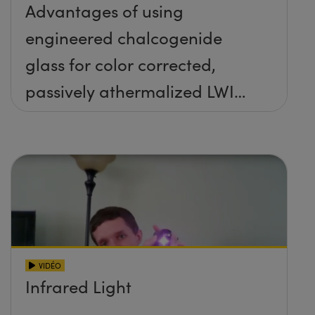
Advantages of using
engineered chalcogenide
glass for color corrected,
passively athermalized LWIR
imaging systems
VIDÉO
Infrared Light