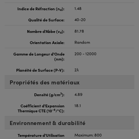
Indice de Réfraction (n
):
1.48
d
Qualité de Surface:
40-20
Nombre d'Abbe (v
):
81.78
d
Orientation Axiale:
Random
Gamme de Longeur d'Onde
200 - 12000
(nm):
Planéité de Surface (P-V):
2λ
Propriétés des matériaux
3
Densité (g/cm
):
4.89
Coéfficient d'Expansion
18.1
-6
Thermique CTE (10
/°C):
Environnement & durabilité
Température d'Utilisation
Maximum: 800