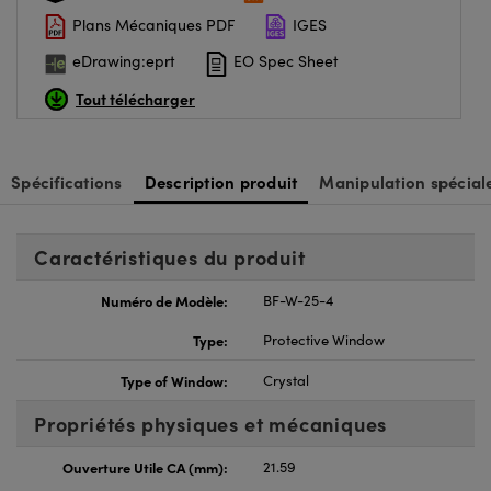
Plans Mécaniques PDF
IGES
eDrawing:eprt
EO Spec Sheet
Tout télécharger
Spécifications
Description produit
Manipulation spécial
Caractéristiques du produit
Numéro de Modèle:
BF-W-25-4
Type:
Protective Window
Type of Window:
Crystal
Propriétés physiques et mécaniques
Ouverture Utile CA (mm):
21.59