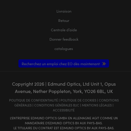
Livraison
Retour
Centrale d’aide
Donner feedback
catalogues
Recherchez un emploi chez EO dès maintenant
Copyright
2026
| Edmund Optics, Ltd Unit 1, Opus
Avenue, Nether Poppleton, York, YO26 6BL, UK
POLITIQUE DE CONFIDENTIALITÉ
|
POLITIQUE DE COOKIES
|
CONDITIONS
GÉNÈRALES
|
CONDITIONS GÉNÈRALES B2C
|
MENTIONS LÉGALES
|
ACCESSIBILITÉ
L'ENTREPRISE EDMUND OPTICS GMBH EN ALLEMAGNE AGIT COMME UN
MANDATAIRE D'EDMUND OPTICS BV AUX PAYS-BAS.
LE TITULAIRE DU CONTRAT EST EDMUND OPTICS BV AUX PAYS-BAS.