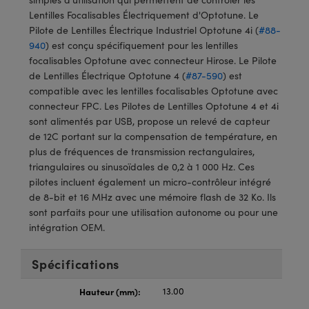
®
s Optiques Lightpath
iques pour Caméras
Lentilles Focalisables Électriquement d'Optotune. Le
Pilote de Lentilles Électrique Industriel Optotune 4i (
#88-
Rélai ou Coupleurs
ion Labs™
nalogiques
940
) est conçu spécifiquement pour les lentilles
focalisables Optotune avec connecteur Hirose. Le Pilote
es de Poche ou à Mesure Directe
ireWire
de Lentilles Électrique Optotune 4 (
#87-590
) est
compatible avec les lentilles focalisables Optotune avec
rs
d'Imagerie
connecteur FPC. Les Pilotes de Lentilles Optotune 4 et 4i
sont alimentés par USB, propose un relevé de capteur
roduits : Microscopie
ics
produits : Caméras
de 12C portant sur la compensation de température, en
plus de fréquences de transmission rectangulaires,
triangulaires ou sinusoïdales de 0,2 à 1 000 Hz. Ces
pilotes incluent également un micro-contrôleur intégré
n Gratings™
de 8-bit et 16 MHz avec une mémoire flash de 32 Ko. Ils
sont parfaits pour une utilisation autonome ou pour une
ax
intégration OEM.
s Optiques de SCHOTT
Spécifications
Hauteur (mm):
13.00
Innovations