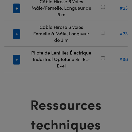
Câble Hirose 6 Voies
Mâle/Femelle, Longueur de
#23-
5 m
Câble Hirose 6 Voies
Femelle à Mâle, Longueur
#33-
de 3 m
Pilote de Lentilles Électrique
Industriel Optotune 4i | EL-
#88-
E-4I
Ressources
techniques