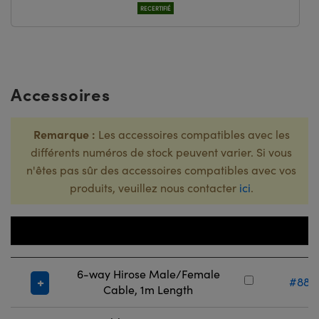
RECERTIFIÉ
Accessoires
Remarque :
Les accessoires compatibles avec les
différents numéros de stock peuvent varier. Si vous
n'êtes pas sûr des accessoires compatibles avec vos
produits, veuillez nous contacter
ici
.
Numéro
Titre
Stoc
6-way Hirose Male/Female
#88-
Cable, 1m Length