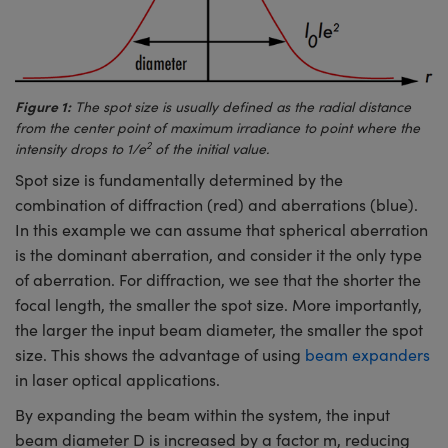
®
s Optiques Lightpath
iques pour Caméras
Rélai ou Coupleurs
ion Labs™
nalogiques
es de Poche ou à Mesure Directe
ireWire
Figure 1:
The spot size is usually defined as the radial distance
from the center point of maximum irradiance to point where the
rs
d'Imagerie
2
intensity drops to 1/e
of the initial value.
Spot size is fundamentally determined by the
roduits : Microscopie
ics
produits : Caméras
combination of diffraction (red) and aberrations (blue).
In this example we can assume that spherical aberration
is the dominant aberration, and consider it the only type
n Gratings™
of aberration. For diffraction, we see that the shorter the
focal length, the smaller the spot size. More importantly,
ax
the larger the input beam diameter, the smaller the spot
size. This shows the advantage of using
beam expanders
s Optiques de SCHOTT
in laser optical applications.
By expanding the beam within the system, the input
beam diameter D is increased by a factor m, reducing
Innovations