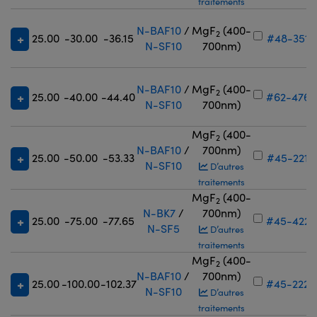
traitements
N-BAF10
/
MgF
(400-
2
25.00
-30.00
-36.15
#48-351
N-SF10
700nm)
N-BAF10
/
MgF
(400-
2
25.00
-40.00
-44.40
#62-476
N-SF10
700nm)
MgF
(400-
2
N-BAF10
/
700nm)
25.00
-50.00
-53.33
#45-221
N-SF10
D’autres
traitements
MgF
(400-
2
N-BK7
/
700nm)
25.00
-75.00
-77.65
#45-422
N-SF5
D’autres
traitements
MgF
(400-
2
N-BAF10
/
700nm)
25.00
-100.00
-102.37
#45-222
N-SF10
D’autres
traitements