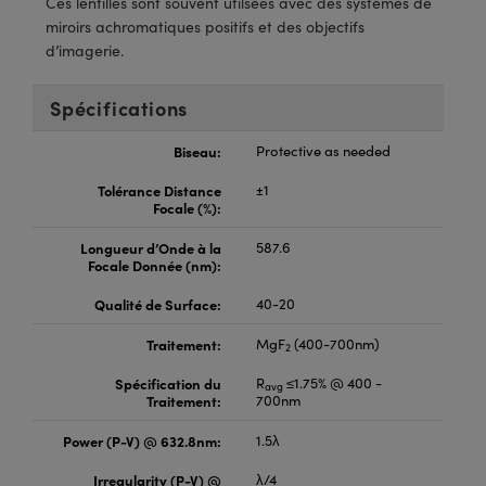
Ces lentilles sont souvent utilsées avec des systèmes de
®
s Optiques Lightpath
iques pour Caméras
miroirs achromatiques positifs et des objectifs
d’imagerie.
Rélai ou Coupleurs
ion Labs™
nalogiques
es de Poche ou à Mesure Directe
Spécifications
ireWire
rs
Biseau:
Protective as needed
d'Imagerie
Tolérance Distance
±1
roduits : Microscopie
ics
produits : Caméras
Focale (%):
Longueur d’Onde à la
587.6
Focale Donnée (nm):
n Gratings™
Qualité de Surface:
40-20
ax
Traitement:
MgF
(400-700nm)
2
Spécification du
R
≤1.75% @ 400 -
s Optiques de SCHOTT
avg
Traitement:
700nm
Power (P-V) @ 632.8nm:
1.5λ
Irregularity (P-V) @
λ/4
Innovations