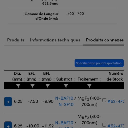
632.8nm:
Gamme de Longeur
400 - 700
d'Onde (nm):
Produits
Informations techniques
Produits connexes
Spécification pour l'exportation.
Dia.
EFL
BFL
Numéro
(mm)
(mm)
(mm)
Substrat
Traitement
de Stock
N-BAF10
/
MgF
(400-
2
6.25
-7.50
-9.90
#62-472
N-SF10
700nm)
MgF
(400-
2
N-BAF10
/
700nm)
6.25
-10.00
-11.92
#62-473