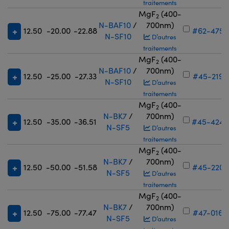
traitements
MgF
(400-
2
N-BAF10
/
700nm)
12.50
-20.00
-22.88
#62-475
N-SF10
D’autres
traitements
MgF
(400-
2
N-BAF10
/
700nm)
12.50
-25.00
-27.33
#45-219
N-SF10
D’autres
traitements
MgF
(400-
2
N-BK7
/
700nm)
12.50
-35.00
-36.51
#45-424
N-SF5
D’autres
traitements
MgF
(400-
2
N-BK7
/
700nm)
12.50
-50.00
-51.58
#45-220
N-SF5
D’autres
traitements
MgF
(400-
2
N-BK7
/
700nm)
12.50
-75.00
-77.47
#47-016
N-SF5
D’autres