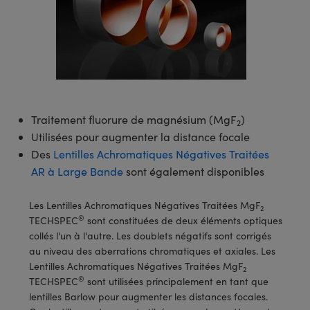
s Optiques
s de Faisceaux Laser
es Optomécaniques
Réfléchissants
ies quantiques
llumination
roduits : Laboratoire et
in de Série: Mires
certifiés: Test et Détection
n Cinématographique et
asler
s Optiques Actifs
bo
n
hie Avancée
s Optiques de SCHOTT
pour Microscopie Laser
produits : Optomécanique
 TECHSPEC® de Microscopie
MR
n de Série: Test et Détection
certifiés : Laboratoire ou
DS Imaging
roduits : Test et Détection
aser
n
s pour Objectifs d’Imagerie
nfrarouges (IR)
 Isolateurs
e Microscopie
 matériaux au laser
in de Série: Laboratoire ou
UCID Vision Labs
n
iques
s Laser
 pour la Microscopie
aphie par cohérence optique
ner
®
xelink
roduits : Laboratoire et
Traitement fluorure de magnésium (MgF
)
2
aser
ser
de Microscope
n
Utilisées pour augmenter la distance focale
AI
Des
Lentilles Achromatiques Négatives Traitées
ltrarapides
Optiques Laser
 Microscopie
AR à Large Bande
sont également disponibles
3D
s Optiques Traités par
d'Imagerie Modulaires Zoom
ng Development Systems
Les Lentilles Achromatiques Négatives Traitées MgF
ion Ionique
ameras
2
®
TECHSPEC
sont constituées de deux éléments optiques
 la Microscopie
hoto-Optical
collés l'un à l'autre. Les doublets négatifs sont corrigés
ptiques Diffractifs (DOE)
méras
au niveau des aberrations chromatiques et axiales. Les
ou Micromètres
Lentilles Achromatiques Négatives Traitées MgF
produits: Optiques
 Cameras
2
®
TECHSPEC
sont utilisées principalement en tant que
s de Microscopie
lentilles Barlow pour augmenter les distances focales.
es et Composants