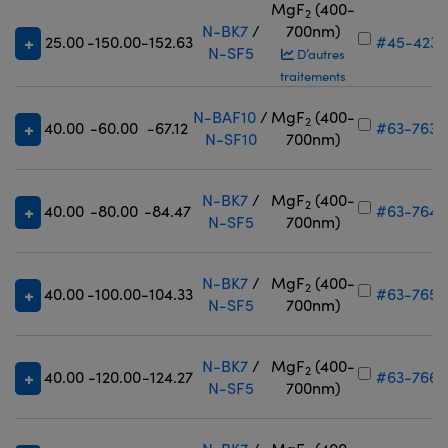
MgF
(400-
2
N-BK7
/
700nm)
25.00
-150.00
-152.63
#45-423
N-SF5
D’autres
traitements
N-BAF10
/
MgF
(400-
2
40.00
-60.00
-67.12
#63-763
N-SF10
700nm)
N-BK7
/
MgF
(400-
2
40.00
-80.00
-84.47
#63-764
N-SF5
700nm)
N-BK7
/
MgF
(400-
2
40.00
-100.00
-104.33
#63-765
N-SF5
700nm)
N-BK7
/
MgF
(400-
2
40.00
-120.00
-124.27
#63-766
N-SF5
700nm)