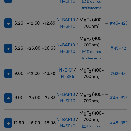
N-SF10
D’autres
traitements
N-BAF10
/
MgF
(400-
2
6.25
-12.50
-12.89
#45-420
N-SF10
700nm)
MgF
(400-
2
N-BAF10
/
700nm)
6.25
-25.00
-26.53
#45-421
N-SF10
D’autres
traitements
N-BK7
/
MgF
(400-
2
9.00
-12.00
-13.78
#62-474
N-SF5
700nm)
N-BAF10
/
MgF
(400-
2
9.00
-25.00
-27.33
#45-828
N-SF10
700nm)
MgF
(400-
2
N-BAF10
/
700nm)
12.50
-15.00
-18.08
#48-350
N-SF10
D’autres