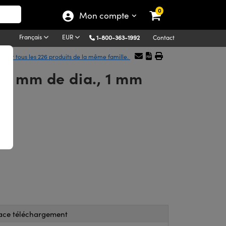
0
Mon compte
Français
EUR
1-800-363-1992
Contact
icher tous les 226 produits de la même famille.
,5 mm de dia., 1 mm
ace téléchargement