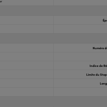
er
Ép
Numéro de
Indice de Ré
Limite du Sto
Long