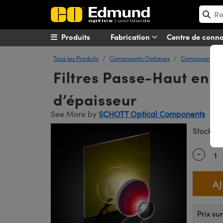
Produits
Fabrication
Centre de conn
Tous les Produits
Composants Optiques
Composants Op
Filtres Passe-Haut en 
d’épaisseur
See More by
SCHOTT Optical Components
#
Stock
-
Quantity
Prix su