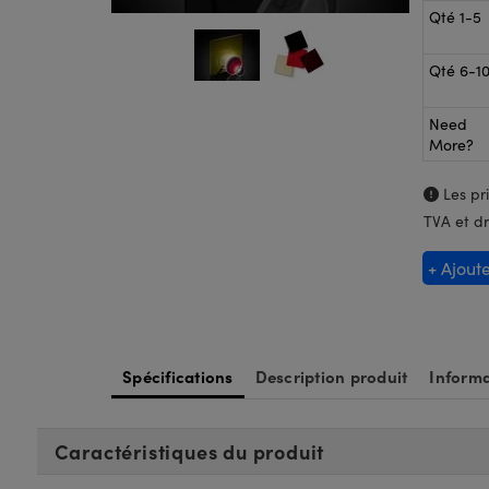
Qté 1-5
Qté 6-1
Need
More?
Les pri
TVA et dr
+ Ajout
Spécifications
Description produit
Informa
Caractéristiques du produit