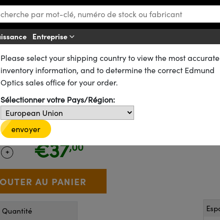
aissance
Entreprise
Aff
Please select your shipping country to view the most accurate
tiques de SCHOTT
Filtres Passe-Haut en Verre Coloré SCHOTT
inventory information, and to determine the correct Edmund
Verre Coloré SCHOTT OG550, 12
Optics sales office for your order.
Sélectionner votre Pays/Région:
16-416
5 In Stock
envoyer
€37
,00
+
 Selector
Use the plus and minus buttons to adjust the quantity.
Esp
r Quantité