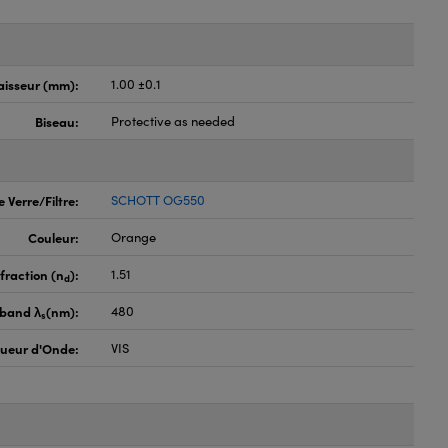
aisseur (mm):
1.00 ±0.1
Biseau:
Protective as needed
 Verre/Filtre:
SCHOTT OG550
Couleur:
Orange
fraction (n
):
1.51
d
pband λ
(nm):
480
s
ueur d'Onde:
VIS