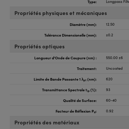
Type:
Longpass Filt
Propriétés physiques et mécaniques
Diamètre (mm):
12.50
Tolérance Dimensionelle (mm):
±0.2
Propriétés optiques
Longueur d'Onde de Coupure (nm) :
550.00 ±6
Traitement:
Uncoated
Limite de Bande Passante 1 λ
(nm):
620
p1
Transmittance Spectrale t
(%):
93
ip
Qualité de Surface:
60-40
Facteur de Réflexion P
:
0.92
d
Propriétés des matériaux