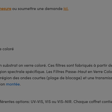
mesure
ou soumettre une demande
ici.
e coloré
substrat on verre coloré. Ces filtres sont fabriqués à partir d
ion spectrale spécifique. Les Filtres Passe-Haut en Verre Co
la région des ondes courtes (plage de blocage) et une transmi
sion
montée
.
fférentes options: UV-VIS, VIS ou VIS-NIR. Chaque coffret contie