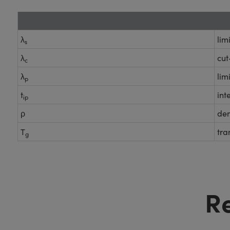
λ
lim
s
λ
cut
c
λ
lim
p
t
int
ip
ρ
den
T
tra
g
R