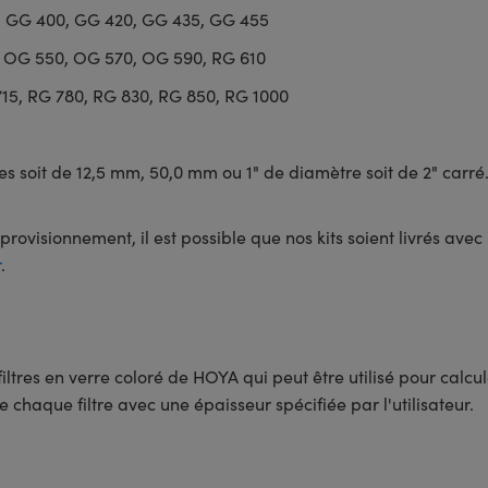
7, GG 400, GG 420, GG 435, GG 455
0, OG 550, OG 570, OG 590, RG 610
715, RG 780, RG 830, RG 850, RG 1000
res soit de 12,5 mm, 50,0 mm ou 1" de diamètre soit de 2" carré.
rovisionnement, il est possible que nos kits soient livrés avec
r
.
filtres en verre coloré de HOYA qui peut être utilisé pour calc
chaque filtre avec une épaisseur spécifiée par l'utilisateur.