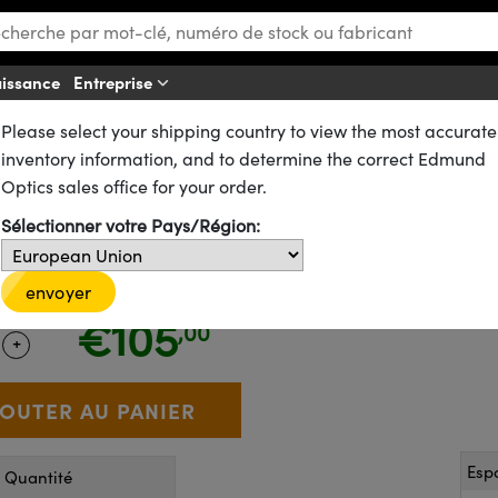
aissance
Entreprise
Aff
Please select your shipping country to view the most accurate
s
Filtres Passe-Haut
Filtres Passe-Haut en Verre Coloré Hoya
inventory information, and to determine the correct Edmund
erre Coloré Hoya Y52 (520 nm),
Optics sales office for your order.
Sélectionner votre Pays/Région:
18-876
9 In Stock
envoyer
€105
,00
+
 Selector
Use the plus and minus buttons to adjust the quantity.
Esp
r Quantité