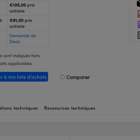
€105,00
prix
unitaire
€91,00
9
prix
unitaire
Demande de
Devis
x sont indiqués hors
oits applicables.
er à ma liste d’achats
Comparer
tions techniques
Ressources techniques