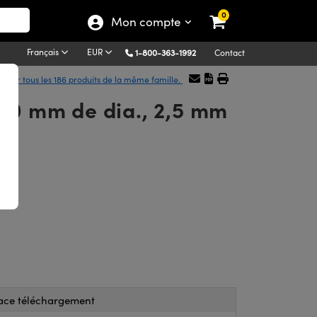
0
Mon compte
Français
EUR
1-800-363-1992
Contact
icher tous les 186 produits de la même famille.
 50 mm de dia., 2,5 mm
ace téléchargement