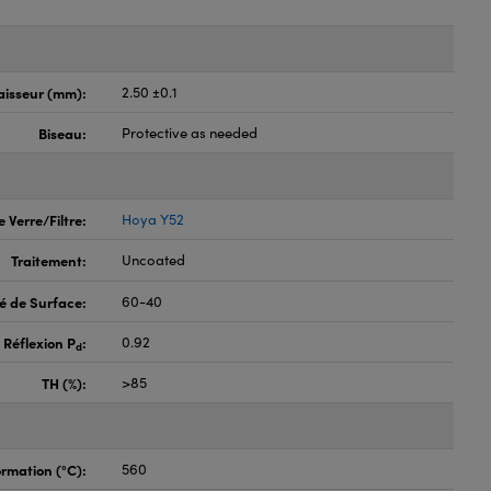
aisseur (mm):
2.50 ±0.1
Biseau:
Protective as needed
 Verre/Filtre:
Hoya Y52
Traitement:
Uncoated
é de Surface:
60-40
 Réflexion P
:
0.92
d
TH (%):
>85
rmation (°C):
560