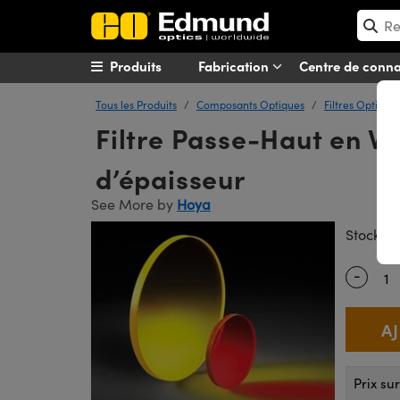
Produits
Fabrication
Centre de conn
Tous les Produits
Composants Optiques
Filtres Optique
Filtre Passe-Haut en V
d’épaisseur
See More by
Hoya
#
Stock
-
Quantity
Prix su