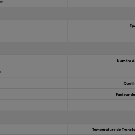
er
Ép
Numéro de
s
Qualit
Facteur de
Température de Transfo