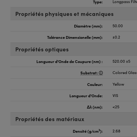
Type:
Longpass Filt
Propriétés physiques et mécaniques
Diamètre (mm):
50.00
Tolérance Dimensionelle (mm):
±0.2
Propriétés optiques
Longueur d'Onde de Coupure (nm) :
520.00 ±5
Substrat:
Colored Glas
Couleur:
Yellow
Longueur d'Onde:
VIS
Δλ (nm):
<25
Propriétés des matériaux
3
Densité (g/cm
):
2.68