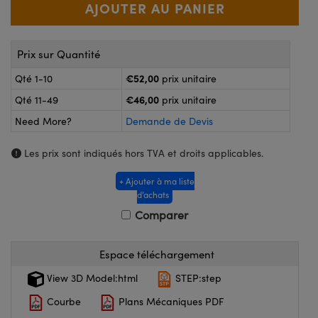
®
s Optiques Lightpath
nalogiques
Rélai ou Coupleurs
on Labs™
ireWire
Prix sur Quantité
s de Poche ou à Mesure Directe
€52,00
Qté 1-10
prix unitaire
'Imagerie
rs
€46,00
Qté 11-49
prix unitaire
roduits : Caméras
Need More?
Demande de Devis
roduits : Microscopie
ics
Les prix sont indiqués hors TVA et droits applicables.
+ Ajouter à ma liste
n Gratings™
d’achats
Comparer
ax
Espace téléchargement
s Optiques de SCHOTT
View 3D Model:html
STEP:step
Courbe
Plans Mécaniques PDF
Innovations