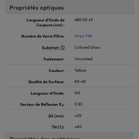
Propriétés optiques
Longueur d'Onde de
480.00 ±5
Coupure (nm) :
Numéro de Verre/Filtre:
Hoya Y48
Substrat:
Colored Glass
Traitement:
Uncoated
Couleur:
Yellow
Qualité de Surface:
60-40
Longueur d'Onde:
VIS
Facteur de Réflexion P
:
0.92
d
Δλ (nm):
<25
TH (%):
>85
Propriétés des matériaux