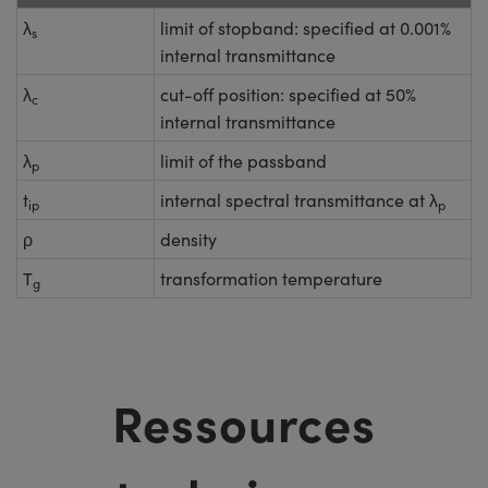
λ
limit of stopband: specified at 0.001%
s
internal transmittance
λ
cut-off position: specified at 50%
c
internal transmittance
λ
limit of the passband
p
t
internal spectral transmittance at λ
ip
p
ρ
density
T
transformation temperature
g
Ressources