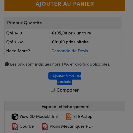
®
s Optiques Lightpath
nalogiques
Rélai ou Coupleurs
on Labs™
ireWire
Prix sur Quantité
s de Poche ou à Mesure Directe
€105,00
Qté 1-10
prix unitaire
'Imagerie
rs
€91,00
Qté 11-49
prix unitaire
roduits : Caméras
Need More?
Demande de Devis
roduits : Microscopie
ics
Les prix sont indiqués hors TVA et droits applicables.
+ Ajouter à ma liste
n Gratings™
d’achats
Comparer
ax
Espace téléchargement
s Optiques de SCHOTT
View 3D Model:html
STEP:step
Courbe
Plans Mécaniques PDF
Innovations