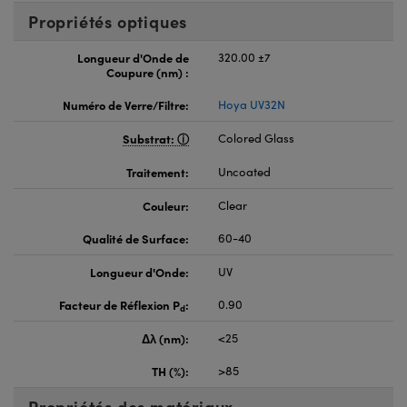
Propriétés optiques
Longueur d'Onde de
320.00 ±7
Coupure (nm) :
Numéro de Verre/Filtre:
Hoya UV32N
Substrat:
Colored Glass
Traitement:
Uncoated
Couleur:
Clear
Qualité de Surface:
60-40
Longueur d'Onde:
UV
Facteur de Réflexion P
:
0.90
d
Δλ (nm):
<25
TH (%):
>85
Propriétés des matériaux