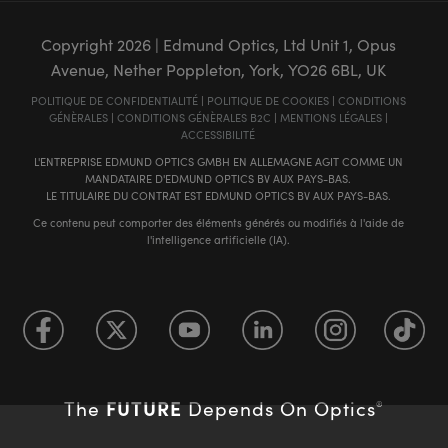
Copyright
2026
| Edmund Optics, Ltd Unit 1, Opus
Avenue, Nether Poppleton, York, YO26 6BL, UK
POLITIQUE DE CONFIDENTIALITÉ
|
POLITIQUE DE COOKIES
|
CONDITIONS
GÉNÈRALES
|
CONDITIONS GÉNÈRALES B2C
|
MENTIONS LÉGALES
|
ACCESSIBILITÉ
L'ENTREPRISE EDMUND OPTICS GMBH EN ALLEMAGNE AGIT COMME UN
MANDATAIRE D'EDMUND OPTICS BV AUX PAYS-BAS.
LE TITULAIRE DU CONTRAT EST EDMUND OPTICS BV AUX PAYS-BAS.
Ce contenu peut comporter des éléments générés ou modifiés à l'aide de
l'intelligence artificielle (IA).
FUTURE
The
Depends On Optics
®