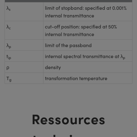
λ
limit of stopband: specified at 0.001%
s
internal transmittance
λ
cut-off position: specified at 50%
c
internal transmittance
λ
limit of the passband
p
t
internal spectral transmittance at λ
ip
p
ρ
density
T
transformation temperature
g
Ressources