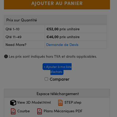
®
s Optiques Lightpath
nalogiques
Rélai ou Coupleurs
on Labs™
ireWire
Prix sur Quantité
s de Poche ou à Mesure Directe
€52,00
Qté 1-10
prix unitaire
'Imagerie
rs
€46,00
Qté 11-49
prix unitaire
roduits : Caméras
Need More?
Demande de Devis
roduits : Microscopie
ics
Les prix sont indiqués hors TVA et droits applicables.
+ Ajouter à ma liste
n Gratings™
d’achats
Comparer
ax
Espace téléchargement
s Optiques de SCHOTT
View 3D Model:html
STEP:step
Courbe
Plans Mécaniques PDF
Innovations