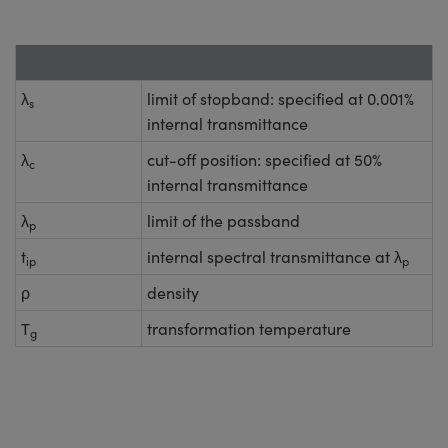
λ
limit of stopband: specified at 0.001%
s
internal transmittance
λ
cut-off position: specified at 50%
c
internal transmittance
λ
limit of the passband
p
t
internal spectral transmittance at λ
ip
p
ρ
density
T
transformation temperature
g