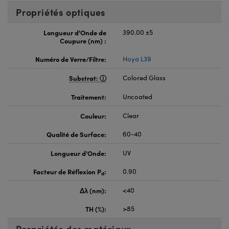
Propriétés optiques
Longueur d'Onde de
390.00 ±5
Coupure (nm) :
Numéro de Verre/Filtre:
Hoya L39
Substrat:
Colored Glass
Traitement:
Uncoated
Couleur:
Clear
Qualité de Surface:
60-40
Longueur d'Onde:
UV
Facteur de Réflexion P
:
0.90
d
Δλ (nm):
<40
TH (%):
>85
Propriétés des matériaux