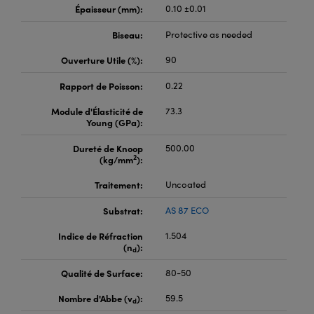
Épaisseur (mm):
0.10 ±0.01
Biseau:
Protective as needed
Ouverture Utile (%):
90
Rapport de Poisson:
0.22
Module d'Élasticité de
73.3
Young (GPa):
Dureté de Knoop
500.00
2
(kg/mm
):
Traitement:
Uncoated
Substrat:
AS 87 ECO
Indice de Réfraction
1.504
(n
):
d
Qualité de Surface:
80-50
Nombre d'Abbe (v
):
59.5
d