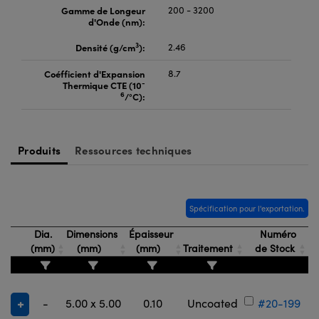
Gamme de Longeur
200 - 3200
d'Onde (nm):
3
Densité (g/cm
):
2.46
Coéfficient d'Expansion
8.7
-
Thermique CTE (10
6
/°C):
Produits
Ressources techniques
Spécification pour l'exportation.
Dia.
Dimensions
Épaisseur
Numéro
(mm)
(mm)
(mm)
Traitement
de Stock
-
5.00 x 5.00
0.10
Uncoated
#20-199