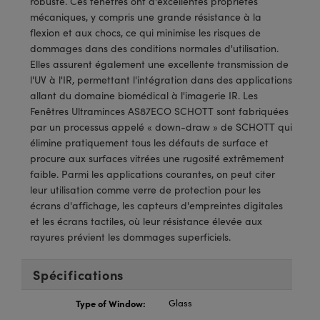
robuste. Ces fenêtres ont d'excellentes propriétés
®
s Optiques Lightpath
iques pour Caméras
mécaniques, y compris une grande résistance à la
flexion et aux chocs, ce qui minimise les risques de
Rélai ou Coupleurs
ion Labs™
nalogiques
dommages dans des conditions normales d'utilisation.
Elles assurent également une excellente transmission de
es de Poche ou à Mesure Directe
ireWire
l'UV à l'IR, permettant l'intégration dans des applications
allant du domaine biomédical à l'imagerie IR. Les
rs
d'Imagerie
Fenêtres Ultraminces AS87ECO SCHOTT sont fabriquées
par un processus appelé « down-draw » de SCHOTT qui
roduits : Microscopie
ics
produits : Caméras
élimine pratiquement tous les défauts de surface et
procure aux surfaces vitrées une rugosité extrêmement
faible. Parmi les applications courantes, on peut citer
leur utilisation comme verre de protection pour les
n Gratings™
écrans d'affichage, les capteurs d'empreintes digitales
et les écrans tactiles, où leur résistance élevée aux
ax
rayures prévient les dommages superficiels.
s Optiques de SCHOTT
Spécifications
Type of Window:
Glass
Innovations