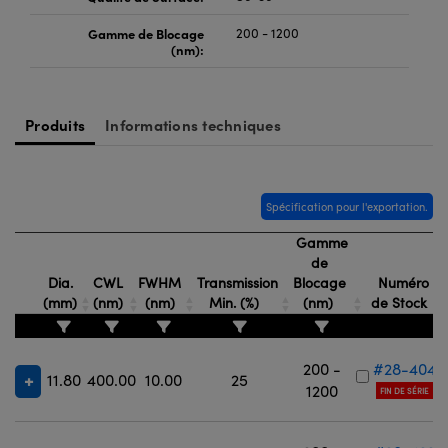
Gamme de Blocage
200 - 1200
(nm):
Produits
Informations techniques
Spécification pour l'exportation.
Gamme
de
Dia.
CWL
FWHM
Transmission
Blocage
Numéro
(mm)
(nm)
(nm)
Min. (%)
(nm)
de Stock
200 -
#28-404
11.80
400.00
10.00
25
1200
FIN DE SÉRIE