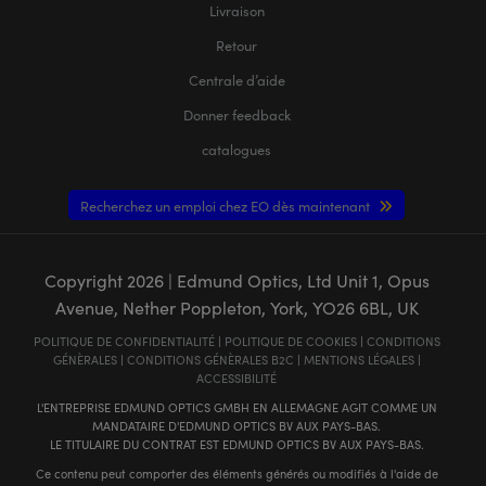
Livraison
Retour
Centrale d’aide
Donner feedback
catalogues
Recherchez un emploi chez EO dès maintenant
Copyright
2026
| Edmund Optics, Ltd Unit 1, Opus
Avenue, Nether Poppleton, York, YO26 6BL, UK
POLITIQUE DE CONFIDENTIALITÉ
|
POLITIQUE DE COOKIES
|
CONDITIONS
GÉNÈRALES
|
CONDITIONS GÉNÈRALES B2C
|
MENTIONS LÉGALES
|
ACCESSIBILITÉ
L'ENTREPRISE EDMUND OPTICS GMBH EN ALLEMAGNE AGIT COMME UN
MANDATAIRE D'EDMUND OPTICS BV AUX PAYS-BAS.
LE TITULAIRE DU CONTRAT EST EDMUND OPTICS BV AUX PAYS-BAS.
Ce contenu peut comporter des éléments générés ou modifiés à l'aide de