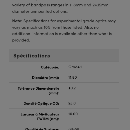
®
s Optiques Lightpath
iques pour Caméras
variety of bandpass ranges in 11.8mm and 24.15mm
diameter unmounted options.
Rélai ou Coupleurs
ion Labs™
nalogiques
Note:
Specifications for experimental grade optics may
vary as much as 10% from those listed. Also, no
es de Poche ou à Mesure Directe
ireWire
additional information is available other than what is
provided.
rs
d'Imagerie
roduits : Microscopie
ics
produits : Caméras
Spécifications
Catégorie:
Grade 1
Diamètre (mm):
11.80
n Gratings™
Tolérance Dimensionelle
±0.2
ax
(mm):
Densité Optique OD:
≥3.0
s Optiques de SCHOTT
Largeur à Mi-Hauteur
10.00
FWHM (nm):
Qualité de Surface:
80-50
Innovations