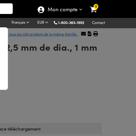
0
Mon compte
Français
EUR
1-800-363-1992
Contact
icher tous les 226 produits de la même famille.
12,5 mm de dia., 1 mm
ace téléchargement