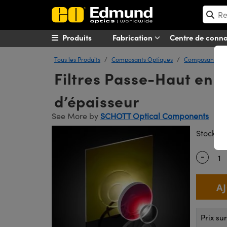
Produits
Fabrication
Centre de conn
Tous les Produits
Composants Optiques
Composants Op
Filtres Passe-Haut en 
d’épaisseur
See More by
SCHOTT Optical Components
#
Stock
-
Quantity
Prix su