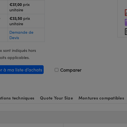
€37,00
prix
unitaire
€33,50
0
prix
unitaire
Demande de
Devis
x sont indiqués hors
oits applicables.
er à ma liste d’achats
Comparer
tions techniques
Quote Your Size
Montures compatibles