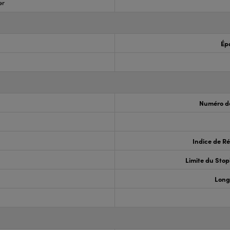
er
Ép
Numéro de
Indice de Ré
Limite du Sto
Long