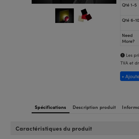
Qté 1-5
Qté 6-1
Need
More?
Les pri
TVA et dr
+ Ajout
Spécifications
Description produit
Informa
Caractéristiques du produit