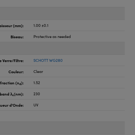
aisseur (mm):
1.00 ±0.1
Biseau:
Protective as needed
 Verre/Filtre:
SCHOTT WG280
Couleur:
Clear
fraction (n
):
1.52
d
pband λ
(nm):
230
s
ueur d'Onde:
UV