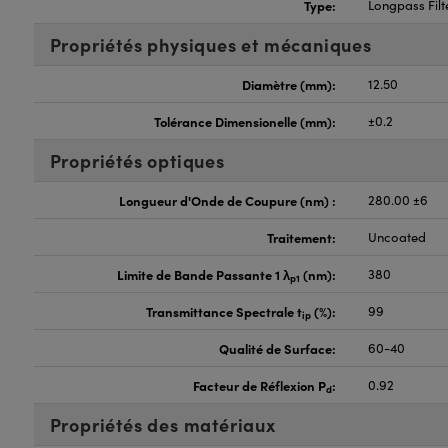
Type:
Longpass Filt
Propriétés physiques et mécaniques
Diamètre (mm):
12.50
Tolérance Dimensionelle (mm):
±0.2
Propriétés optiques
Longueur d'Onde de Coupure (nm) :
280.00 ±6
Traitement:
Uncoated
Limite de Bande Passante 1 λ
(nm):
380
p1
Transmittance Spectrale t
(%):
99
ip
Qualité de Surface:
60-40
Facteur de Réflexion P
:
0.92
d
Propriétés des matériaux