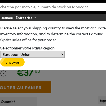
aissance
Entreprise
Aff
Please select your shipping country to view the most accurate
tiques de SCHOTT
Filtres Passe-Haut en Verre Coloré SCHOTT
inventory information, and to determine the correct Edmund
Verre Coloré SCHOTT N-WG280, 
Optics sales office for your order.
Sélectionner votre Pays/Région:
16-403
6 In Stock
envoyer
€37
,00
+
 Selector
Use the plus and minus buttons to adjust the quantity.
Esp
r Quantité