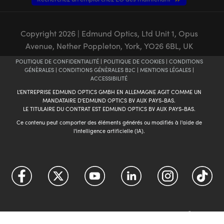
Copyright
2026
| Edmund Optics, Ltd Unit 1, Opus
Avenue, Nether Poppleton, York, YO26 6BL, UK
POLITIQUE DE CONFIDENTIALITÉ
|
POLITIQUE DE COOKIES
|
CONDITIONS
GÉNÈRALES
|
CONDITIONS GÉNÈRALES B2C
|
MENTIONS LÉGALES
|
ACCESSIBILITÉ
L'ENTREPRISE EDMUND OPTICS GMBH EN ALLEMAGNE AGIT COMME UN
MANDATAIRE D'EDMUND OPTICS BV AUX PAYS-BAS.
LE TITULAIRE DU CONTRAT EST EDMUND OPTICS BV AUX PAYS-BAS.
Ce contenu peut comporter des éléments générés ou modifiés à l'aide de
l'intelligence artificielle (IA).
FUTURE
The
Depends On Optics
®