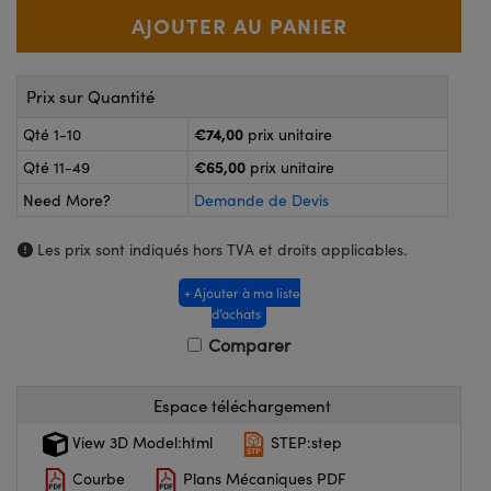
®
s Optiques Lightpath
nalogiques
Rélai ou Coupleurs
on Labs™
ireWire
Prix sur Quantité
s de Poche ou à Mesure Directe
'Imagerie
€74,00
Qté 1-10
prix unitaire
rs
€65,00
Qté 11-49
prix unitaire
roduits : Caméras
Need More?
Demande de Devis
roduits : Microscopie
ics
Les prix sont indiqués hors TVA et droits applicables.
+ Ajouter à ma liste
n Gratings™
d’achats
Comparer
ax
s Optiques de SCHOTT
Espace téléchargement
View 3D Model:html
STEP:step
Courbe
Plans Mécaniques PDF
Innovations